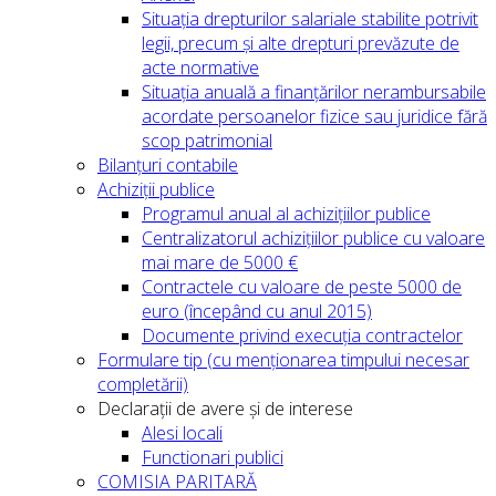
Situația drepturilor salariale stabilite potrivit
legii, precum și alte drepturi prevăzute de
acte normative
Situația anuală a finanțărilor nerambursabile
acordate persoanelor fizice sau juridice fără
scop patrimonial
Bilanțuri contabile
Achiziții publice
Programul anual al achizițiilor publice
Centralizatorul achizițiilor publice cu valoare
mai mare de 5000 €
Contractele cu valoare de peste 5000 de
euro (începând cu anul 2015)
Documente privind execuția contractelor
Formulare tip (cu menționarea timpului necesar
completării)
Declarații de avere și de interese
Alesi locali
Functionari publici
COMISIA PARITARĂ