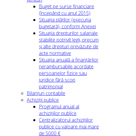
Buget pe surse financiare
(începând cu anul 2015)
Situația plăților (execuția
bugetară), conform Anexei
Situația drepturilor salariale
stabilite potrivit legii, precum
și alte drepturi prevăzute de
acte normative
Situația anuală a finanțărilor
nerambursabile acordate
persoanelor fizice sau
juridice fără scop
patrimonial
Bilanțuri contabile
Achiziții publice
Programul anual al
achizițiilor publice
Centralizatorul achizițiilor
publice cu valoare mai mare
de 5000 €