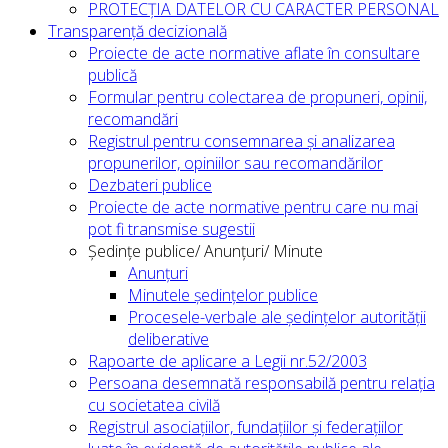
PROTECȚIA DATELOR CU CARACTER PERSONAL
Transparență decizională
Proiecte de acte normative aflate în consultare
publică
Formular pentru colectarea de propuneri, opinii,
recomandări
Registrul pentru consemnarea și analizarea
propunerilor, opiniilor sau recomandărilor
Dezbateri publice
Proiecte de acte normative pentru care nu mai
pot fi transmise sugestii
Ședințe publice/ Anunțuri/ Minute
Anunțuri
Minutele ședințelor publice
Procesele-verbale ale ședințelor autorității
deliberative
Rapoarte de aplicare a Legii nr.52/2003
Persoana desemnată responsabilă pentru relația
cu societatea civilă
Registrul asociațiilor, fundațiilor și federațiilor