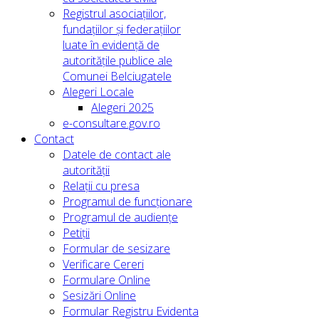
Registrul asociațiilor,
fundațiilor și federațiilor
luate în evidență de
autoritățile publice ale
Comunei Belciugatele
Alegeri Locale
Alegeri 2025
e-consultare.gov.ro
Contact
Datele de contact ale
autorității
Relații cu presa
Programul de funcționare
Programul de audiențe
Petiții
Formular de sesizare
Verificare Cereri
Formulare Online
Sesizări Online
Formular Registru Evidenta