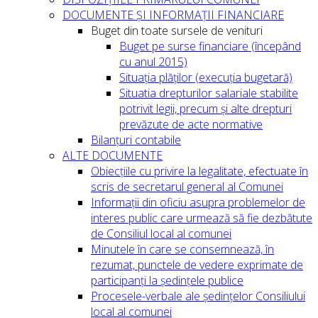
DOCUMENTE ȘI INFORMAȚII FINANCIARE
Buget din toate sursele de venituri
Buget pe surse financiare (începând
cu anul 2015)
Situația plăților (execuția bugetară)
Situatia drepturilor salariale stabilite
potrivit legii, precum și alte drepturi
prevăzute de acte normative
Bilanțuri contabile
ALTE DOCUMENTE
Obiecțiile cu privire la legalitate, efectuate în
scris de secretarul general al Comunei
Informații din oficiu asupra problemelor de
interes public care urmează să fie dezbătute
de Consiliul local al comunei
Minutele în care se consemnează, în
rezumat, punctele de vedere exprimate de
participanți la ședințele publice
Procesele-verbale ale ședințelor Consiliului
local al comunei