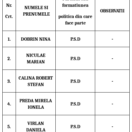
Nr.
formatiunea
NUMELE SI
OBSERVATII
PRENUMELE
Crt.
politica din care
face parte
1.
DOBRIN NINA
P.S.D
-
NICULAE
2.
P.S.D
-
MARIAN
CALINA ROBERT
3.
P.S.D
-
STEFAN
PREDA MIRELA
4.
P.S.D
-
IONELA
VIRLAN
5.
P.S.D
-
DANIELA