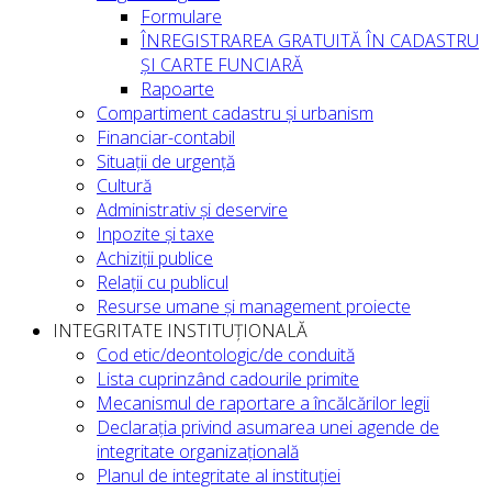
Formulare
ÎNREGISTRAREA GRATUITĂ ÎN CADASTRU
ȘI CARTE FUNCIARĂ
Rapoarte
Compartiment cadastru și urbanism
Financiar-contabil
Situații de urgență
Cultură
Administrativ și deservire
Inpozite și taxe
Achiziții publice
Relații cu publicul
Resurse umane și management proiecte
INTEGRITATE INSTITUȚIONALĂ
Cod etic/deontologic/de conduită
Lista cuprinzând cadourile primite
Mecanismul de raportare a încălcărilor legii
Declarația privind asumarea unei agende de
integritate organizațională
Planul de integritate al instituției