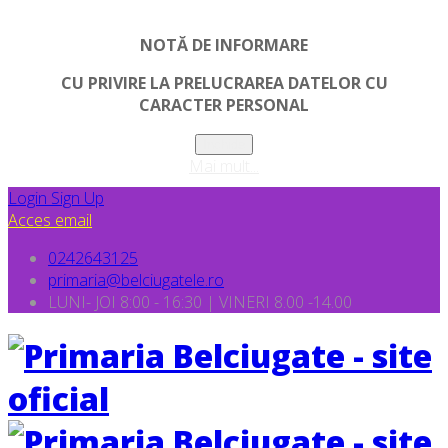
NOTĂ DE INFORMARE
CU PRIVIRE LA PRELUCRAREA DATELOR CU
CARACTER PERSONAL
Inchide
Mai mult...
Login
Sign Up
Acces email
0242643125
primaria@belciugatele.ro
LUNI- JOI 8:00 - 16:30 | VINERI 8.00 -14.00