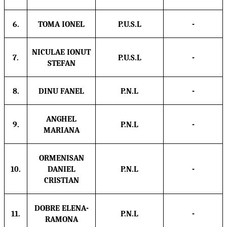
6.
TOMA IONEL
P.U.S.L
-
NICULAE IONUT
7.
P.U.S.L
-
STEFAN
8.
DINU FANEL
P.N.L
-
ANGHEL
9.
P.N.L
-
MARIANA
ORMENISAN
10.
DANIEL
P.N.L
-
CRISTIAN
DOBRE ELENA-
11.
P.N.L
-
RAMONA