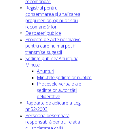
recomandări
Registrul pentru
consemnarea și analizarea
propunerilor, opiniilor sau
recomandărilor
Dezbateri publice
Proiecte de acte normative
pentru care nu mai pot fi
transmise sugestii
Ședințe publice/ Anunțuri/
Minute
Anunțuri
Minutele ședințelor publice
Procesele-verbale ale
ședințelor autorității
deliberative
Rapoarte de aplicare a Legii
nr.52/2003
Persoana desemnată
responsabilă pentru relația
cu societatea civilă