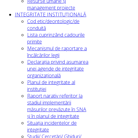
Resurse umane și
management proiecte
INTEGRITATE INSTITUȚIONALĂ
Cod etic/deontologic/de
conduită
Lista cuprinzând cadourile
primite
Mecanismul de raportare a
încălcărilor legii
Declarația privind asumarea
unei agende de integritate
organizațională
Planul de integritate al
instituției
Raport narativ referitor la
stadiul implementării
măsurilor prevăzute în SNA
și în planul de integritate
Situația incidentelor de
integritate
Studii/ Cercetări/ Ghiduri/