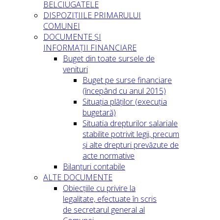
BELCIUGATELE
DISPOZIȚIILE PRIMARULUI
COMUNEI
DOCUMENTE ȘI
INFORMAȚII FINANCIARE
Buget din toate sursele de
venituri
Buget pe surse financiare
(începând cu anul 2015)
Situația plăților (execuția
bugetară)
Situatia drepturilor salariale
stabilite potrivit legii, precum
și alte drepturi prevăzute de
acte normative
Bilanțuri contabile
ALTE DOCUMENTE
Obiecțiile cu privire la
legalitate, efectuate în scris
de secretarul general al