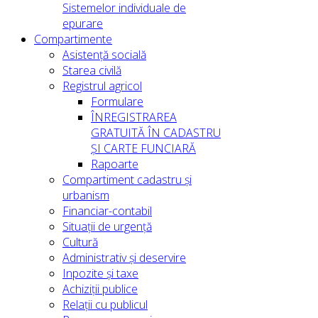
Sistemelor individuale de
epurare
Compartimente
Asistență socială
Starea civilă
Registrul agricol
Formulare
ÎNREGISTRAREA
GRATUITĂ ÎN CADASTRU
ȘI CARTE FUNCIARĂ
Rapoarte
Compartiment cadastru și
urbanism
Financiar-contabil
Situații de urgență
Cultură
Administrativ și deservire
Inpozite și taxe
Achiziții publice
Relații cu publicul