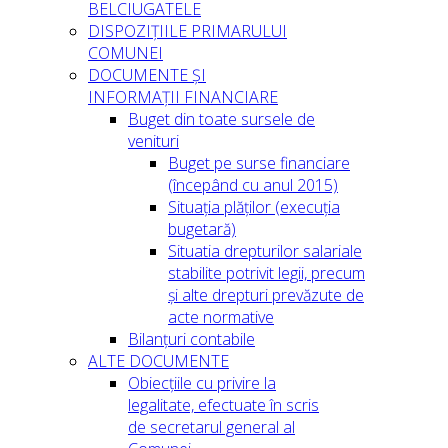
BELCIUGATELE
DISPOZIȚIILE PRIMARULUI
COMUNEI
DOCUMENTE ȘI
INFORMAȚII FINANCIARE
Buget din toate sursele de
venituri
Buget pe surse financiare
(începând cu anul 2015)
Situația plăților (execuția
bugetară)
Situatia drepturilor salariale
stabilite potrivit legii, precum
și alte drepturi prevăzute de
acte normative
Bilanțuri contabile
ALTE DOCUMENTE
Obiecțiile cu privire la
legalitate, efectuate în scris
de secretarul general al