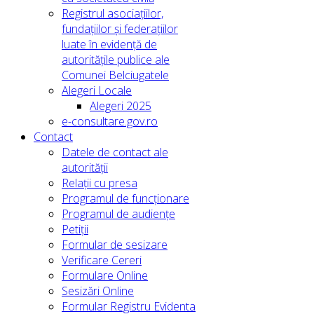
Registrul asociațiilor,
fundațiilor și federațiilor
luate în evidență de
autoritățile publice ale
Comunei Belciugatele
Alegeri Locale
Alegeri 2025
e-consultare.gov.ro
Contact
Datele de contact ale
autorității
Relații cu presa
Programul de funcționare
Programul de audiențe
Petiții
Formular de sesizare
Verificare Cereri
Formulare Online
Sesizări Online
Formular Registru Evidenta