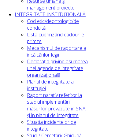
Resurse umane și
management proiecte
INTEGRITATE INSTITUȚIONALĂ
Cod etic/deontologic/de
conduită
Lista cuprinzând cadourile
primite
Mecanismul de raportare a
încălcărilor legii
Declarația privind asumarea
unei agende de integritate
organizațională
Planul de integritate al
instituției
Raport narativ referitor la
stadiul implementării
măsurilor prevăzute în SNA
și în planul de integritate
Situația incidentelor de
integritate
Studii/ Cercetări/ Ghiduri/