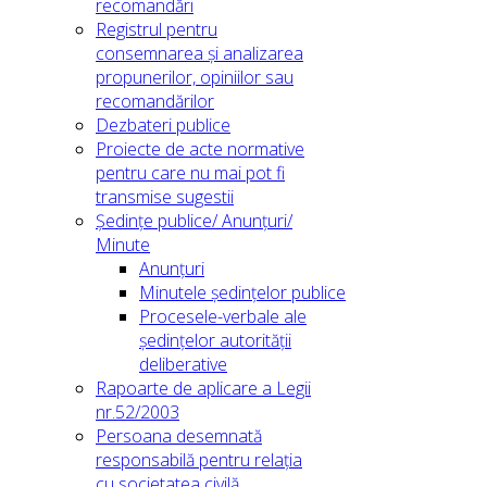
recomandări
Registrul pentru
consemnarea și analizarea
propunerilor, opiniilor sau
recomandărilor
Dezbateri publice
Proiecte de acte normative
pentru care nu mai pot fi
transmise sugestii
Ședințe publice/ Anunțuri/
Minute
Anunțuri
Minutele ședințelor publice
Procesele-verbale ale
ședințelor autorității
deliberative
Rapoarte de aplicare a Legii
nr.52/2003
Persoana desemnată
responsabilă pentru relația
cu societatea civilă