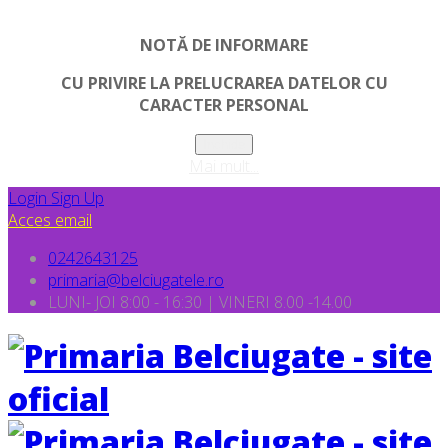
NOTĂ DE INFORMARE
CU PRIVIRE LA PRELUCRAREA DATELOR CU
CARACTER PERSONAL
Inchide
Mai mult...
Login
Sign Up
Acces email
0242643125
primaria@belciugatele.ro
LUNI- JOI 8:00 - 16:30 | VINERI 8.00 -14.00