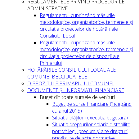
REGULAMENTELE PRIVIND PROCEDURILE
ADMINISTRATIVE
Regulamentul cuprinzând măsurile
metodologice, organizatorice, termenele și
circulația proiectelor de hotărâri ale
Consiliului Local
Regulamentul cuprinzând măsurile
metodologice, organizatorice, termenele și
circulația proiectelor de dispoziții ale
Primarului
HOTĂRÂRILE CONSILIULUI LOCAL ALE
COMUNEI BELCIUGATELE
DISPOZIȚIILE PRIMARULUI COMUNEI
DOCUMENTE ȘI INFORMAȚII FINANCIARE
Buget din toate sursele de venituri
Buget pe surse financiare (începând
cu anul 2015)
Situația plăților (execuția bugetară)
Situatia drepturilor salariale stabilite
potrivit legii, precum și alte drepturi
prevăzute de acte normative