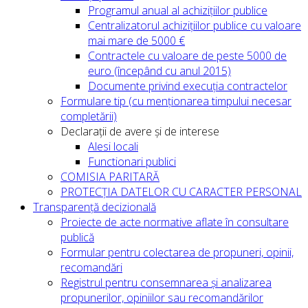
Programul anual al achizițiilor publice
Centralizatorul achizițiilor publice cu valoare
mai mare de 5000 €
Contractele cu valoare de peste 5000 de
euro (începând cu anul 2015)
Documente privind execuția contractelor
Formulare tip (cu menționarea timpului necesar
completării)
Declarații de avere și de interese
Alesi locali
Functionari publici
COMISIA PARITARĂ
PROTECȚIA DATELOR CU CARACTER PERSONAL
Transparență decizională
Proiecte de acte normative aflate în consultare
publică
Formular pentru colectarea de propuneri, opinii,
recomandări
Registrul pentru consemnarea și analizarea
propunerilor, opiniilor sau recomandărilor