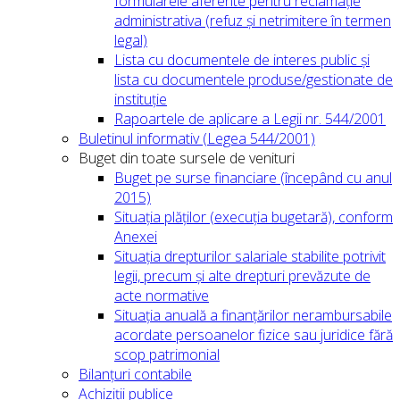
formularele aferente pentru reclamație
administrativa (refuz și netrimitere în termen
legal)
Lista cu documentele de interes public și
lista cu documentele produse/gestionate de
instituție
Rapoartele de aplicare a Legii nr. 544/2001
Buletinul informativ (Legea 544/2001)
Buget din toate sursele de venituri
Buget pe surse financiare (începând cu anul
2015)
Situația plăților (execuția bugetară), conform
Anexei
Situația drepturilor salariale stabilite potrivit
legii, precum și alte drepturi prevăzute de
acte normative
Situația anuală a finanțărilor nerambursabile
acordate persoanelor fizice sau juridice fără
scop patrimonial
Bilanțuri contabile
Achiziții publice