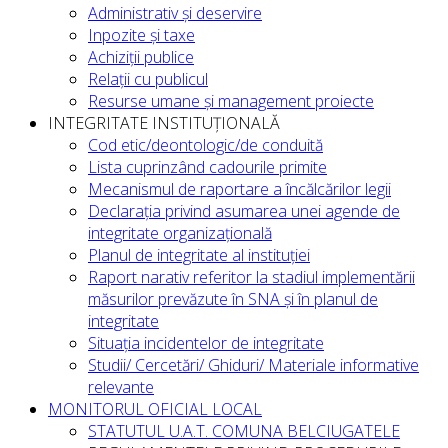
Administrativ și deservire
Inpozite și taxe
Achiziții publice
Relații cu publicul
Resurse umane și management proiecte
INTEGRITATE INSTITUȚIONALĂ
Cod etic/deontologic/de conduită
Lista cuprinzând cadourile primite
Mecanismul de raportare a încălcărilor legii
Declarația privind asumarea unei agende de
integritate organizațională
Planul de integritate al instituției
Raport narativ referitor la stadiul implementării
măsurilor prevăzute în SNA și în planul de
integritate
Situația incidentelor de integritate
Studii/ Cercetări/ Ghiduri/ Materiale informative
relevante
MONITORUL OFICIAL LOCAL
STATUTUL U.A.T. COMUNA BELCIUGATELE