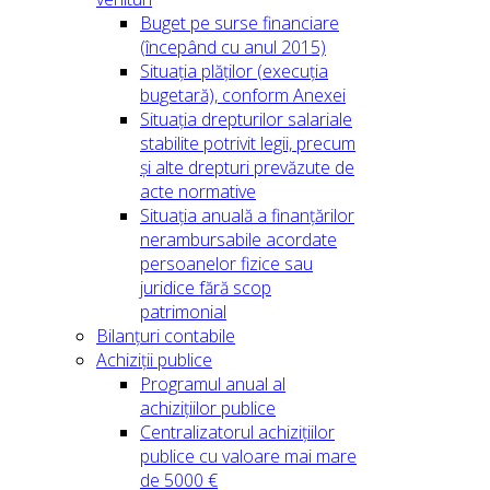
Buget pe surse financiare
(începând cu anul 2015)
Situația plăților (execuția
bugetară), conform Anexei
Situația drepturilor salariale
stabilite potrivit legii, precum
și alte drepturi prevăzute de
acte normative
Situația anuală a finanțărilor
nerambursabile acordate
persoanelor fizice sau
juridice fără scop
patrimonial
Bilanțuri contabile
Achiziții publice
Programul anual al
achizițiilor publice
Centralizatorul achizițiilor
publice cu valoare mai mare
de 5000 €