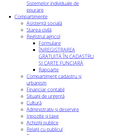
Sistemelor individuale de
epurare
Compartimente
Asistență socială
Starea civilă
Registrul agricol
Formulare
ÎNREGISTRAREA
GRATUITĂ ÎN CADASTRU
ȘI CARTE FUNCIARĂ
Rapoarte
Compartiment cadastru și
urbanism
Financiar-contabil
Situații de urgență
Cultură
Administrativ și deservire
Inpozite și taxe
Achiziții publice
Relații cu publicul