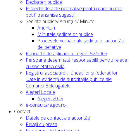
Dezbateri publice
Proiecte de acte normative pentru care nu mai
pot fi transmise sugestii
Ședințe publice/ Anunțuri/ Minute
Anunțuri
Minutele ședințelor publice
Procesele-verbale ale ședințelor autorității
deliberative
Rapoarte de aplicare a Legii nr.52/2003
Persoana desemnată responsabilă pentru relația
cu societatea civilă
Registrul asociațiilor, fundațiilor și federațiilor
luate în evidență de autoritățile publice ale
Comunei Belciugatele
Alegeri Locale
Alegeri 2025
e-consultare.gov.ro
Contact
Datele de contact ale autorității
Relații cu presa
Programul de funcționare