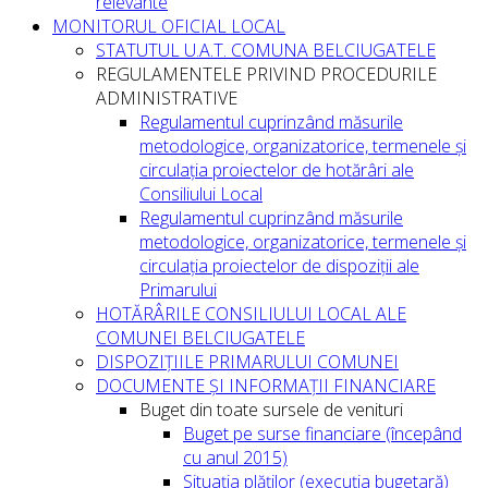
relevante
MONITORUL OFICIAL LOCAL
STATUTUL U.A.T. COMUNA BELCIUGATELE
REGULAMENTELE PRIVIND PROCEDURILE
ADMINISTRATIVE
Regulamentul cuprinzând măsurile
metodologice, organizatorice, termenele și
circulația proiectelor de hotărâri ale
Consiliului Local
Regulamentul cuprinzând măsurile
metodologice, organizatorice, termenele și
circulația proiectelor de dispoziții ale
Primarului
HOTĂRÂRILE CONSILIULUI LOCAL ALE
COMUNEI BELCIUGATELE
DISPOZIȚIILE PRIMARULUI COMUNEI
DOCUMENTE ȘI INFORMAȚII FINANCIARE
Buget din toate sursele de venituri
Buget pe surse financiare (începând
cu anul 2015)
Situația plăților (execuția bugetară)