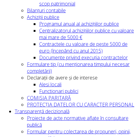
scop patrimonial
Bilanțuri contabile
Achiziții publice
Programul anual al achizițiilor publice
Centralizatorul achizițiilor publice cu valoare
mai mare de 5000 €
Contractele cu valoare de peste 5000 de
euro (începând cu anul 2015)
Documente privind execuția contractelor
Formulare tip (cu menționarea timpului necesar
completării)
Declarații de avere și de interese
Alesi locali
Functionari publici
COMISIA PARITARĂ
PROTECȚIA DATELOR CU CARACTER PERSONAL
Transparență decizională
Proiecte de acte normative aflate în consultare
publică
Formular pentru colectarea de propuneri, opinii,