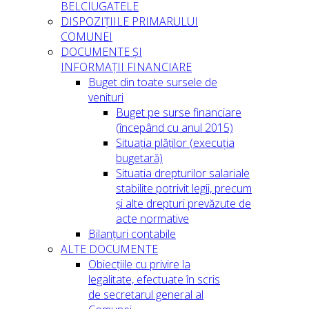
BELCIUGATELE
DISPOZIȚIILE PRIMARULUI
COMUNEI
DOCUMENTE ȘI
INFORMAȚII FINANCIARE
Buget din toate sursele de
venituri
Buget pe surse financiare
(începând cu anul 2015)
Situația plăților (execuția
bugetară)
Situatia drepturilor salariale
stabilite potrivit legii, precum
și alte drepturi prevăzute de
acte normative
Bilanțuri contabile
ALTE DOCUMENTE
Obiecțiile cu privire la
legalitate, efectuate în scris
de secretarul general al