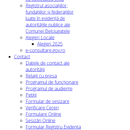
Registrul asociațiilor,
fundațiilor și federațiilor
luate în evidență de
autoritățile publice ale
Comunei Belciugatele
Alegeri Locale
Alegeri 2025
e-consultare.gov.ro
Contact
Datele de contact ale
autorității
Relații cu presa
Programul de funcționare
Programul de audiențe
Petiții
Formular de sesizare
Verificare Cereri
Formulare Online
Sesizări Online
Formular Registru Evidenta