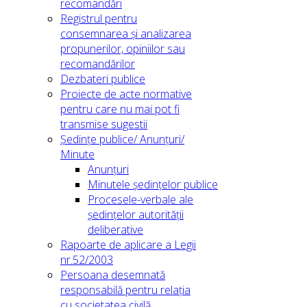
recomandări
Registrul pentru
consemnarea și analizarea
propunerilor, opiniilor sau
recomandărilor
Dezbateri publice
Proiecte de acte normative
pentru care nu mai pot fi
transmise sugestii
Ședințe publice/ Anunțuri/
Minute
Anunțuri
Minutele ședințelor publice
Procesele-verbale ale
ședințelor autorității
deliberative
Rapoarte de aplicare a Legii
nr.52/2003
Persoana desemnată
responsabilă pentru relația
cu societatea civilă