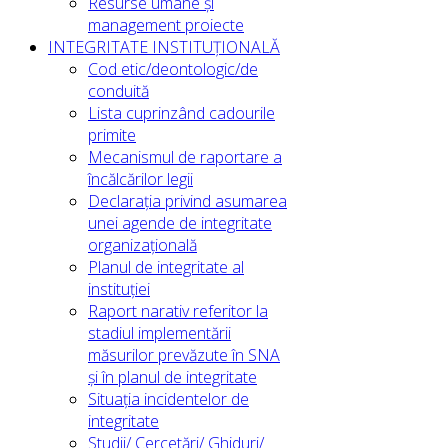
Resurse umane și
management proiecte
INTEGRITATE INSTITUȚIONALĂ
Cod etic/deontologic/de
conduită
Lista cuprinzând cadourile
primite
Mecanismul de raportare a
încălcărilor legii
Declarația privind asumarea
unei agende de integritate
organizațională
Planul de integritate al
instituției
Raport narativ referitor la
stadiul implementării
măsurilor prevăzute în SNA
și în planul de integritate
Situația incidentelor de
integritate
Studii/ Cercetări/ Ghiduri/