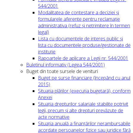
544/2001
Modalitatea de contestare a deciziei și
formularele aferente pentru reclamație
administrativa (refuz și netrimitere în termen
legal)
Lista cu documentele de interes public și
lista cu documentele produse/gestionate de
instituție
Rapoartele de aplicare a Legii nr. 544/2001
Buletinul informativ (Legea 544/2001)
Buget din toate sursele de venituri
Buget pe surse financiare (începând cu anul
2015)
Situația plăților (execuția bugetară), conform
Anexei
Situația drepturilor salariale stabilite potrivit
legii, precum și alte drepturi prevăzute de
acte normative
Situația anuală a finanțărilor nerambursabile
acordate persoanelor fizice sau juridice fără