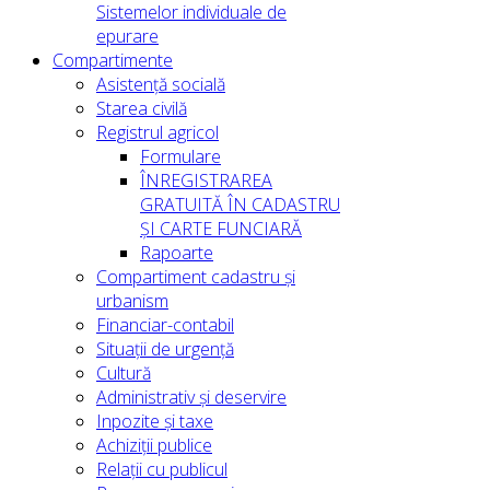
Sistemelor individuale de
epurare
Compartimente
Asistență socială
Starea civilă
Registrul agricol
Formulare
ÎNREGISTRAREA
GRATUITĂ ÎN CADASTRU
ȘI CARTE FUNCIARĂ
Rapoarte
Compartiment cadastru și
urbanism
Financiar-contabil
Situații de urgență
Cultură
Administrativ și deservire
Inpozite și taxe
Achiziții publice
Relații cu publicul