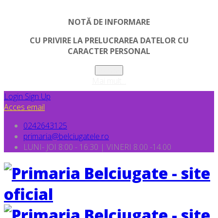
NOTĂ DE INFORMARE
CU PRIVIRE LA PRELUCRAREA DATELOR CU
CARACTER PERSONAL
Inchide
Mai mult...
Login
Sign Up
Acces email
0242643125
primaria@belciugatele.ro
LUNI- JOI 8:00 - 16:30 | VINERI 8.00 -14.00