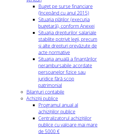
Buget pe surse financiare
(începând cu anul 2015)
Situația plăților (execuția
bugetară), conform Anexei
Situația drepturilor salariale
stabilite potrivit legii, precum
și alte drepturi prevăzute de
acte normative
Situația anuală a finanțărilor
nerambursabile acordate
persoanelor fizice sau
juridice fără scop
patrimonial
Bilanțuri contabile
Achiziții publice
Programul anual al
achizițiilor publice
Centralizatorul achizițiilor
publice cu valoare mai mare
de 5000 €