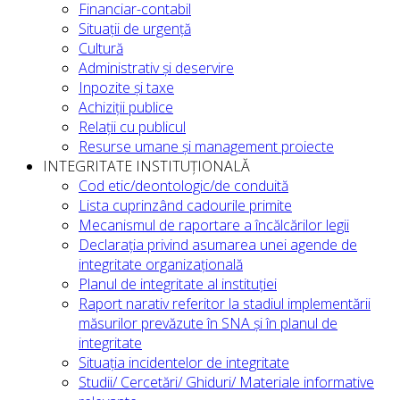
Financiar-contabil
Situații de urgență
Cultură
Administrativ și deservire
Inpozite și taxe
Achiziții publice
Relații cu publicul
Resurse umane și management proiecte
INTEGRITATE INSTITUȚIONALĂ
Cod etic/deontologic/de conduită
Lista cuprinzând cadourile primite
Mecanismul de raportare a încălcărilor legii
Declarația privind asumarea unei agende de
integritate organizațională
Planul de integritate al instituției
Raport narativ referitor la stadiul implementării
măsurilor prevăzute în SNA și în planul de
integritate
Situația incidentelor de integritate
Studii/ Cercetări/ Ghiduri/ Materiale informative