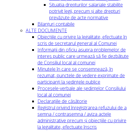
Situatia drepturilor salariale stabilite
potrivit legii, precum și alte drepturi
prevăzute de acte normative
Bilanțuri contabile
ALTE DOCUMENTE
Obiecțiile cu privire la legalitate, efectuate în
scris de secretarul general al Comunei
Informații din oficiu asupra problemelor de
interes public care urmează să fie dezbătute
de Consiliul local al comunei
Minutele în care se consemnează, în
rezumat, punctele de vedere exprimate de
participanți la ședințele publice
Procesele-verbale ale ședințelor Consiliului
local al comunei
Declarațiile de căsătorie
Registrul privind înregistrarea refuzului de a
semna / contrasemna / aviza actele
administrative precum și obiecțiile cu privire
la legalitate, efectuate înscris