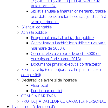
legii, precum și alte drepturi prevăzute de
acte normative
Situația anuală a finanțărilor nerambursabile
acordate persoanelor fizice sau juridice fără
scop patrimonial
Bilanțuri contabile
Achiziții publice
Programul anual al achizițiilor publice
Centralizatorul achizițiilor publice cu valoare
mai mare de 5000 €
Contractele cu valoare de peste 5000 de
euro (începând cu anul 2015)
Documente privind execuția contractelor
Formulare tip (cu menționarea timpului necesar
completării)
Declarații de avere și de interese
Alesi locali
Functionari publici
COMISIA PARITARĂ
PROTECȚIA DATELOR CU CARACTER PERSONAL
Transparență decizională