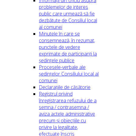
Informații din oficiu asupra
problemelor de interes
public care urmează să fie
dezbătute de Consiliul local
al comunei
Minutele în care se
consemnează, în rezumat,
punctele de vedere
exprimate de participanți la
ședințele publice
Procesele-verbale ale
ședințelor Consiliului local al
comunei
Declarațiile de căsătorie
Registrul privind
înregistrarea refuzului de a
semna / contrasemna /
aviza actele administrative
precum și obiecțiile cu
privire la legalitate,
efectuate înscris