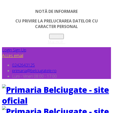
NOTĂ DE INFORMARE
CU PRIVIRE LA PRELUCRAREA DATELOR CU
CARACTER PERSONAL
Inchide
Mai mult...
Login
Sign Up
Acces email
0242643125
primaria@belciugatele.ro
Luni - Vineri 08:00 - 17:00