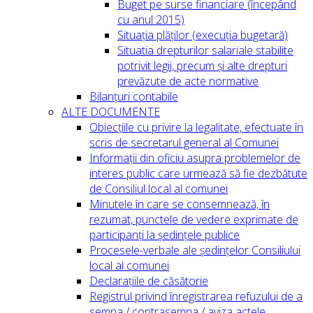
Buget pe surse financiare (începând
cu anul 2015)
Situația plăților (execuția bugetară)
Situatia drepturilor salariale stabilite
potrivit legii, precum și alte drepturi
prevăzute de acte normative
Bilanțuri contabile
ALTE DOCUMENTE
Obiecțiile cu privire la legalitate, efectuate în
scris de secretarul general al Comunei
Informații din oficiu asupra problemelor de
interes public care urmează să fie dezbătute
de Consiliul local al comunei
Minutele în care se consemnează, în
rezumat, punctele de vedere exprimate de
participanți la ședințele publice
Procesele-verbale ale ședințelor Consiliului
local al comunei
Declarațiile de căsătorie
Registrul privind înregistrarea refuzului de a
semna / contrasemna / aviza actele