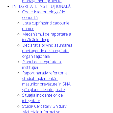
management proiecte
INTEGRITATE INSTITUȚIONALĂ
Cod etic/deontologic/de
conduită
Lista cuprinzând cadourile
primite
Mecanismul de raportare a
încălcărilor legii
Declarația privind asumarea
unei agende de integritate
organizațională
Planul de integritate al
instituției
Raport narativ referitor la
stadiul implementării
măsurilor prevăzute în SNA
și în planul de integritate
Situația incidentelor de
integritate
Studii/ Cercetări/ Ghiduri/
Materiale informative