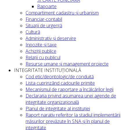
ȘI CARTE FUNCIARĂ
Rapoarte
Compartiment cadastru și urbanism
Financiar-contabil
Situații de urgență
Cultură
Administrativ și deservire
Inpozite și taxe
Achiziții publice
Relații cu publicul
Resurse umane și management proiecte
INTEGRITATE INSTITUȚIONALĂ
Cod etic/deontologic/de conduită
Lista cuprinzând cadourile primite
Mecanismul de raportare a încălcărilor legii
Declarația privind asumarea unei agende de
integritate organizațională
Planul de integritate al instituției
Raport narativ referitor la stadiul implementării
măsurilor prevăzute în SNA și în planul de
integritate