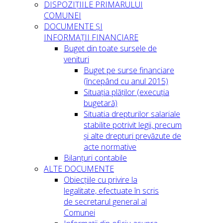
DISPOZIȚIILE PRIMARULUI
COMUNEI
DOCUMENTE ȘI
INFORMAȚII FINANCIARE
Buget din toate sursele de
venituri
Buget pe surse financiare
(începând cu anul 2015)
Situația plăților (execuția
bugetară)
Situatia drepturilor salariale
stabilite potrivit legii, precum
și alte drepturi prevăzute de
acte normative
Bilanțuri contabile
ALTE DOCUMENTE
Obiecțiile cu privire la
legalitate, efectuate în scris
de secretarul general al
Comunei