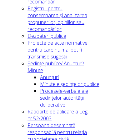
recomandări
Registrul pentru
consemnarea și analizarea
propunerilor, opiniilor sau
recomandărilor
Dezbateri publice
Proiecte de acte normative
pentru care nu mai pot fi
transmise sugestii
Ședințe publice/ Anunțuri/
Minute
Anunțuri
Minutele ședințelor publice
Procesele-verbale ale
ședințelor autorității
deliberative
Rapoarte de aplicare a Legii
nr.52/2003
Persoana desemnată
responsabilă pentru relația
cu societatea civilă