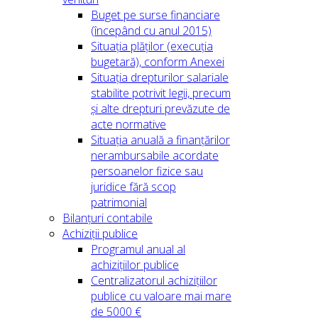
Buget pe surse financiare
(începând cu anul 2015)
Situația plăților (execuția
bugetară), conform Anexei
Situația drepturilor salariale
stabilite potrivit legii, precum
și alte drepturi prevăzute de
acte normative
Situația anuală a finanțărilor
nerambursabile acordate
persoanelor fizice sau
juridice fără scop
patrimonial
Bilanțuri contabile
Achiziții publice
Programul anual al
achizițiilor publice
Centralizatorul achizițiilor
publice cu valoare mai mare
de 5000 €