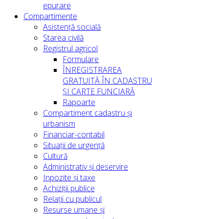
epurare
Compartimente
Asistență socială
Starea civilă
Registrul agricol
Formulare
ÎNREGISTRAREA
GRATUITĂ ÎN CADASTRU
ȘI CARTE FUNCIARĂ
Rapoarte
Compartiment cadastru și
urbanism
Financiar-contabil
Situații de urgență
Cultură
Administrativ și deservire
Inpozite și taxe
Achiziții publice
Relații cu publicul
Resurse umane și