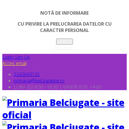
NOTĂ DE INFORMARE
CU PRIVIRE LA PRELUCRAREA DATELOR CU
CARACTER PERSONAL
Inchide
Mai mult...
Login
Sign Up
Acces email
0242643125
primaria@belciugatele.ro
LUNI- JOI 8:00 - 16:30 | VINERI 8.00 -14.00