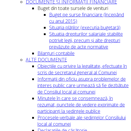
DOCUMENTE ȘI INFORMAȚII FINANCIARE
Buget din toate sursele de venituri
Buget pe surse financiare (începând
cu anul 2015)
Situația plăților (execuția bugetară)
Situatia drepturilor salariale stabilite
potrivit legii, precum și alte drepturi
prevăzute de acte normative
Bilanțuri contabile
ALTE DOCUMENTE
Obiecțiile cu privire la legalitate, efectuate în
scris de secretarul general al Comunei
Informații din oficiu asupra problemelor de
interes public care urmează să fie dezbătute
de Consiliul local al comunei
Minutele în care se consemnează, în
rezumat, punctele de vedere exprimate de
participanți la ședințele publice
Procesele-verbale ale ședințelor Consiliului
local al comunei
Declarațiile de căsătorie