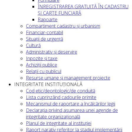
Formulare
ÎNREGISTRAREA GRATUITĂ ÎN CADASTRU
ȘI CARTE FUNCIARĂ
Rapoarte
Compartiment cadastru și urbanism
Financiar-contabil
Situații de urgență
Cultură
Administrativ și deservire
Inpozite și taxe
Achiziții publice
Relații cu publicul
Resurse umane și management proiecte
INTEGRITATE INSTITUȚIONALĂ
Cod etic/deontologic/de conduită
Lista cuprinzând cadourile primite
Mecanismul de raportare a încălcărilor legii
Declarația privind asumarea unei agende de
integritate organizațională
Planul de integritate al instituției
Raport narativ referitor la stadiul implementării