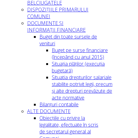
BELCIUGATELE
DISPOZIȚIILE PRIMARULUI
COMUNEI
DOCUMENTE ȘI
INFORMAȚII FINANCIARE
Buget din toate sursele de
venituri
Buget pe surse financiare
(începând cu anul 2015)
Situația plăților (execuția
bugetară)
Situatia drepturilor salariale
stabilite potrivit legii, precum
și alte drepturi prevăzute de
acte normative
Bilanțuri contabile
ALTE DOCUMENTE
Obiecțiile cu privire la
legalitate, efectuate în scris
de secretarul general al