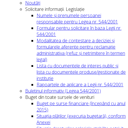
Noutăți
Solicitare informații. Legislație
Numele și prenumele persoanei
responsabile pentru Legea nr. 544/2001
Formular pentru solicitare în baza Legii nr.
544/2001
Modalitatea de contestare a deciziei și
formularele aferente pentru reclamație
administrativa (refuz și netrimitere în termen
legal)
Lista cu documentele de interes public și
lista cu documentele produse/gestionate de
instituție
Rapoartele de aplicare a Legii nr. 544/2001
Buletinul informativ (Legea 544/2001)
Buget din toate sursele de venituri
Buget pe surse financiare (începând cu anul
2015)
Situația plăților (execuția bugetară), conform
Anexei