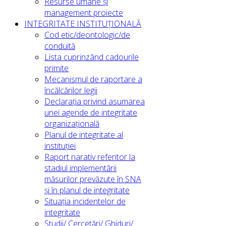
Resurse umane și
management proiecte
INTEGRITATE INSTITUȚIONALĂ
Cod etic/deontologic/de
conduită
Lista cuprinzând cadourile
primite
Mecanismul de raportare a
încălcărilor legii
Declarația privind asumarea
unei agende de integritate
organizațională
Planul de integritate al
instituției
Raport narativ referitor la
stadiul implementării
măsurilor prevăzute în SNA
și în planul de integritate
Situația incidentelor de
integritate
Studii/ Cercetări/ Ghiduri/