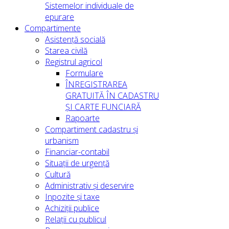
Sistemelor individuale de
epurare
Compartimente
Asistență socială
Starea civilă
Registrul agricol
Formulare
ÎNREGISTRAREA
GRATUITĂ ÎN CADASTRU
ȘI CARTE FUNCIARĂ
Rapoarte
Compartiment cadastru și
urbanism
Financiar-contabil
Situații de urgență
Cultură
Administrativ și deservire
Inpozite și taxe
Achiziții publice
Relații cu publicul