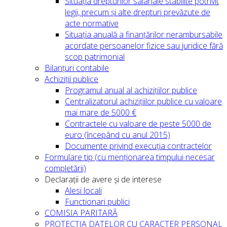
Situația drepturilor salariale stabilite potrivit
legii, precum și alte drepturi prevăzute de
acte normative
Situația anuală a finanțărilor nerambursabile
acordate persoanelor fizice sau juridice fără
scop patrimonial
Bilanțuri contabile
Achiziții publice
Programul anual al achizițiilor publice
Centralizatorul achizițiilor publice cu valoare
mai mare de 5000 €
Contractele cu valoare de peste 5000 de
euro (începând cu anul 2015)
Documente privind execuția contractelor
Formulare tip (cu menționarea timpului necesar
completării)
Declarații de avere și de interese
Alesi locali
Functionari publici
COMISIA PARITARĂ
PROTECȚIA DATELOR CU CARACTER PERSONAL