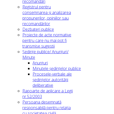
recomandări
Registrul pentru
consemnarea și analizarea
propunerilor, opiniilor sau
recomandărilor
Dezbateri publice
Proiecte de acte normative
pentru care nu mai pot fi
transmise sugestii
Ședințe publice/ Anunțuri/
Minute
Anunțuri
Minutele ședințelor publice
Procesele-verbale ale
ședințelor autorității
deliberative
Rapoarte de aplicare a Legii
nr.52/2003
Persoana desemnată
responsabilă pentru relația
cu societatea civilă