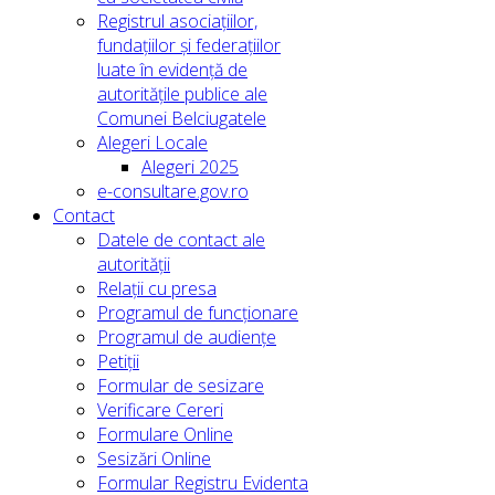
Registrul asociațiilor,
fundațiilor și federațiilor
luate în evidență de
autoritățile publice ale
Comunei Belciugatele
Alegeri Locale
Alegeri 2025
e-consultare.gov.ro
Contact
Datele de contact ale
autorității
Relații cu presa
Programul de funcționare
Programul de audiențe
Petiții
Formular de sesizare
Verificare Cereri
Formulare Online
Sesizări Online
Formular Registru Evidenta