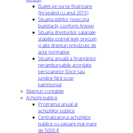
Buget pe surse financiare
(începând cu anul 2015)
Situația plăților (execuția
bugetară), conform Anexei
Situația drepturilor salariale
stabilite potrivit legii, precum
și alte drepturi prevăzute de
acte normative
Situația anuală a finanțărilor
nerambursabile acordate
persoanelor fizice sau
juridice fără scop
patrimonial
Bilanțuri contabile
Achiziții publice
Programul anual al
achizițiilor publice
Centralizatorul achizițiilor
publice cu valoare mai mare
de 5000 €